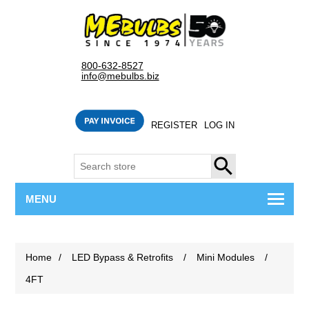
800-632-8527
info@mebulbs.biz
REGISTER
LOG IN
SEARCH
MENU
Home
/
LED Bypass & Retrofits
/
Mini Modules
/
4FT