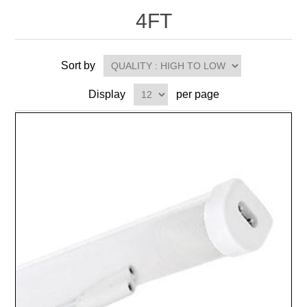
4FT
Sort by
Display
per page